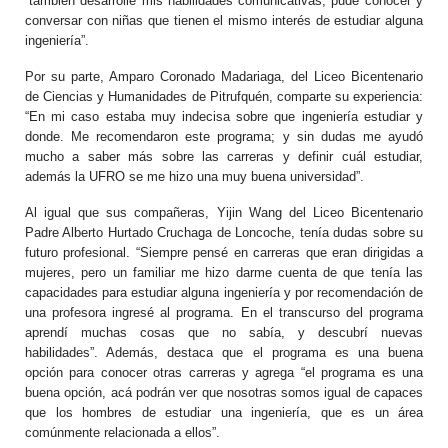
“también desarrollé mis habilidades comunicativas, pude conocer y
conversar con niñas que tienen el mismo interés de estudiar alguna
ingeniería”.
Por su parte, Amparo Coronado Madariaga, del Liceo Bicentenario
de Ciencias y Humanidades de Pitrufquén, comparte su experiencia:
“En mi caso estaba muy indecisa sobre que ingeniería estudiar y
donde. Me recomendaron este programa; y sin dudas me ayudó
mucho a saber más sobre las carreras y definir cuál estudiar,
además la UFRO se me hizo una muy buena universidad”.
Al igual que sus compañeras, Yijin Wang del Liceo Bicentenario
Padre Alberto Hurtado Cruchaga de Loncoche, tenía dudas sobre su
futuro profesional. “Siempre pensé en carreras que eran dirigidas a
mujeres, pero un familiar me hizo darme cuenta de que tenía las
capacidades para estudiar alguna ingeniería y por recomendación de
una profesora ingresé al programa. En el transcurso del programa
aprendí muchas cosas que no sabía, y descubrí nuevas
habilidades”. Además, destaca que el programa es una buena
opción para conocer otras carreras y agrega “el programa es una
buena opción, acá podrán ver que nosotras somos igual de capaces
que los hombres de estudiar una ingeniería, que es un área
comúnmente relacionada a ellos”.